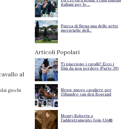
Da Cervia a Roma. Primi binomi
italiani per lo ...
Piazza di Siena una delle sette
meraviglie dell...
Articoli Popolari
Ti piacciono i cavalli? Ecco i
film da non perdere (Parte 39)
avallo al
dai giochi
News: nuovo cavaliere per
Giljandro van den Bosrand
Monty Roberts e
l’addestramento Join-Up®