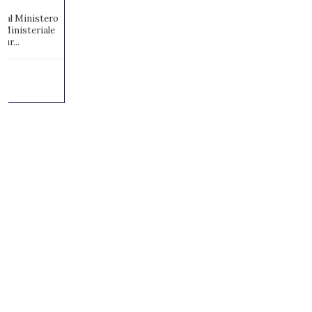
to al Ministero
 Ministeriale
ur...