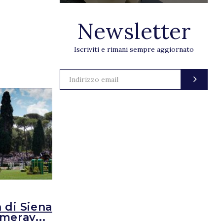
Newsletter
Iscriviti e rimani sempre aggiornato
NEWS
 di Siena una delle
CSIO5* Roma
merav...
spettacolo u