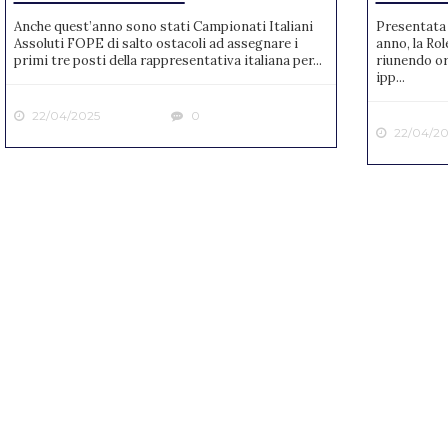
Anche quest’anno sono stati Campionati Italiani
Presentata 
Assoluti FOPE di salto ostacoli ad assegnare i
anno, la Rol
primi tre posti della rappresentativa italiana per...
riunendo or
ipp...
22/04/2025
0
22/04/20