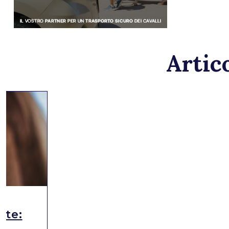
Artico
ute: