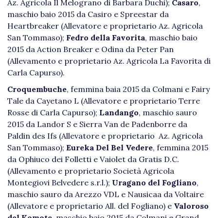
Az. Agricola Il Melograno di Barbara Duchi);
Casaro
,
maschio baio 2015 da Casiro e Spreestar da
Heartbreaker (Allevatore e proprietario Az. Agricola
San Tommaso);
Fedro della Favorita
, maschio baio
2015 da Action Breaker e Odina da Peter Pan
(Allevamento e proprietario Az. Agricola La Favorita di
Carla Capurso).
Croquembuche
, femmina baia 2015 da Colmani e Fairy
Tale da Cayetano L (Allevatore e proprietario Terre
Rosse di Carla Capurso);
Landango
, maschio sauro
2015 da Landor S e Sierra Van de Padenborre da
Paldin des Ifs (Allevatore e proprietario Az. Agricola
San Tommaso);
Eureka Del Bel Vedere
, femmina 2015
da Ophiuco dei Folletti e Vaiolet da Gratis D.C.
(Allevamento e proprietario Società Agricola
Montegiovi Belvedere s.r.l.);
Uragano del Fogliano
,
maschio sauro da Arezzo VDL e Nausicaa da Voltaire
(Allevatore e proprietario All. del Fogliano) e
Valoroso
del Komote
, maschio baio 2015 da Colmani e Grand