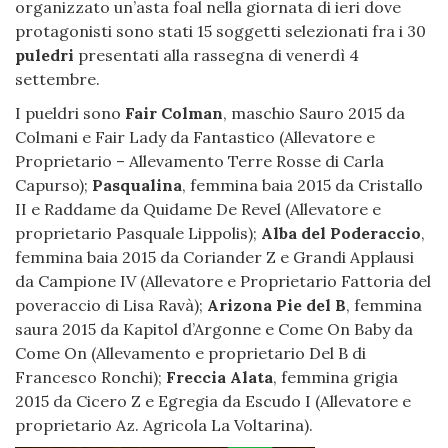
organizzato un’asta foal nella giornata di ieri dove
protagonisti sono stati 15 soggetti selezionati fra i 30
puledri
presentati alla rassegna di venerdì 4
settembre.
I pueldri sono
Fair Colman
, maschio Sauro 2015 da
Colmani e Fair Lady da Fantastico (Allevatore e
Proprietario – Allevamento Terre Rosse di Carla
Capurso);
Pasqualina
, femmina baia 2015 da Cristallo
II e Raddame da Quidame De Revel (Allevatore e
proprietario Pasquale Lippolis);
Alba del Poderaccio
,
femmina baia 2015 da Coriander Z e Grandi Applausi
da Campione IV (Allevatore e Proprietario Fattoria del
poveraccio di Lisa Ravà);
Arizona Pie del B
, femmina
saura 2015 da Kapitol d’Argonne e Come On Baby da
Come On (Allevamento e proprietario Del B di
Francesco Ronchi);
Freccia Alata
, femmina grigia
2015 da Cicero Z e Egregia da Escudo I (Allevatore e
proprietario Az. Agricola La Voltarina).