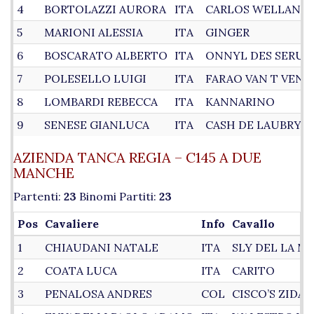
4
BORTOLAZZI AURORA
ITA
CARLOS WELLANO 
5
MARIONI ALESSIA
ITA
GINGER
6
BOSCARATO ALBERTO
ITA
ONNYL DES SERUO
7
POLESELLO LUIGI
ITA
FARAO VAN T VEN
8
LOMBARDI REBECCA
ITA
KANNARINO
9
SENESE GIANLUCA
ITA
CASH DE LAUBRY Z
AZIENDA TANCA REGIA – C145 A DUE
MANCHE
Partenti:
23
Binomi Partiti:
23
Pos
Cavaliere
Info
Cavallo
1
CHIAUDANI NATALE
ITA
SLY DEL LA M
2
COATA LUCA
ITA
CARITO
3
PENALOSA ANDRES
COL
CISCO’S ZIDA