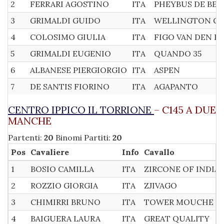
2
FERRARI AGOSTINO
ITA
PHEYBUS DE BEA
3
GRIMALDI GUIDO
ITA
WELLINGTON GE
4
COLOSIMO GIULIA
ITA
FIGO VAN DEN B
5
GRIMALDI EUGENIO
ITA
QUANDO 35
6
ALBANESE PIERGIORGIO
ITA
ASPEN
7
DE SANTIS FIORINO
ITA
AGAPANTO
CENTRO IPPICO IL TORRIONE
– C145 A DUE
MANCHE
Partenti:
20
Binomi Partiti:
20
Pos
Cavaliere
Info
Cavallo
1
BOSIO CAMILLA
ITA
ZIRCONE OF INDIA
2
ROZZIO GIORGIA
ITA
ZJIVAGO
3
CHIMIRRI BRUNO
ITA
TOWER MOUCHE
4
BAIGUERA LAURA
ITA
GREAT QUALITY