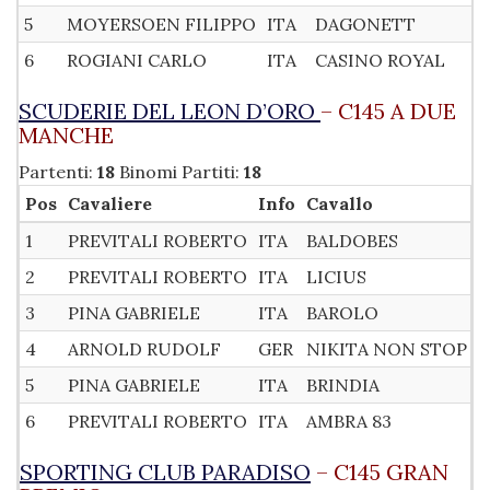
5
MOYERSOEN FILIPPO
ITA
DAGONETT
6
ROGIANI CARLO
ITA
CASINO ROYAL
SCUDERIE DEL LEON D’ORO
– C145 A DUE
MANCHE
Partenti:
18
Binomi Partiti:
18
Pos
Cavaliere
Info
Cavallo
R
1
PREVITALI ROBERTO
ITA
BALDOBES
G
2
PREVITALI ROBERTO
ITA
LICIUS
G
3
PINA GABRIELE
ITA
BAROLO
N
4
ARNOLD RUDOLF
GER
NIKITA NON STOP
I
5
PINA GABRIELE
ITA
BRINDIA
I
6
PREVITALI ROBERTO
ITA
AMBRA 83
G
SPORTING CLUB PARADISO
– C145 GRAN