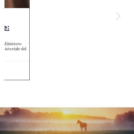
te:
 al Ministero
inisteriale del