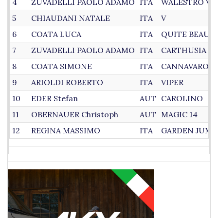
4
ZUVADELLI PAOLO ADAMO
ITA
WALESTRO VA
5
CHIAUDANI NATALE
ITA
V
6
COATA LUCA
ITA
QUITE BEAUT
7
ZUVADELLI PAOLO ADAMO
ITA
CARTHUSIA
8
COATA SIMONE
ITA
CANNAVARO 17
9
ARIOLDI ROBERTO
ITA
VIPER
10
EDER Stefan
AUT
CAROLINO
11
OBERNAUER Christoph
AUT
MAGIC 14
12
REGINA MASSIMO
ITA
GARDEN JUMP