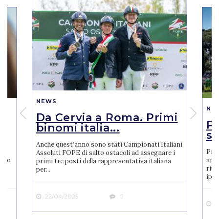
NEWS
NE
Da Cervia a Roma. Primi
Pi
binomi italia...
se
Anche quest’anno sono stati Campionati Italiani
Pres
Assoluti FOPE di salto ostacoli ad assegnare i
reto
anno
primi tre posti della rappresentativa italiana
riun
per...
ipp..
22/04/2025
0
2