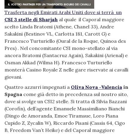
Trasferta negli Emirati Arabi Uniti dove si terrà un
CSI 3 stelle di Sharjah
al quale il Caporal maggiore
scelto Linda Bratomi (Athene, Chanel 33), Andre
Sakakini (Bestinov VL, Carlotta 181, Carott G) e
Francesco Turturiello (Oural de la Roque, Quinoa des
Pres) . Nel concomitante CSI mono-stellato al via
ancora Bratomi (Santacruz Again), Sakakini (Arienal) e
Osman Akkad (Wilma H). Francesco Turturiello
monterà Casino Royale Z nelle gare riservate ai cavalli
giovani.
Quattro azzurri impegnati a
Oliva Nova -Valencia
in
Spagna
come già detto in precedenza sul nostro sito,
dove si svolge un CSI2 stelle. Si tratta di Silvia Bazzani
(Corofin), dell’agente Emanuele Massimiliano Bianchi
(Dingo de Amoranda, Emoe Tiramsue, Loro Piana
Cupido Z, Zycalin W), Riccardo Pisani (Cassis 64, Cigo
B, Freedom Van’t Heike) e del Caporal maggiore