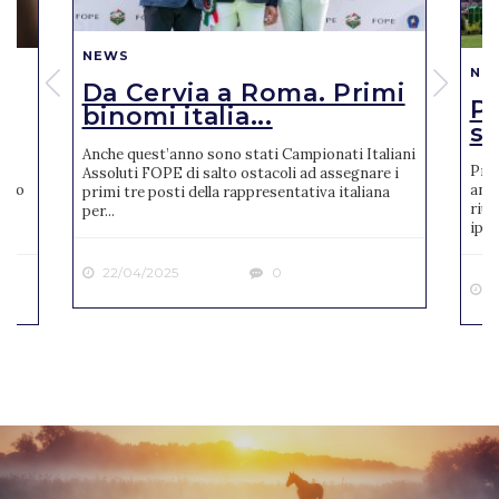
NEWS
NE
Da Cervia a Roma. Primi
Pi
binomi italia...
se
Anche quest’anno sono stati Campionati Italiani
Pres
Assoluti FOPE di salto ostacoli ad assegnare i
reto
anno
primi tre posti della rappresentativa italiana
riun
per...
ipp..
22/04/2025
0
2