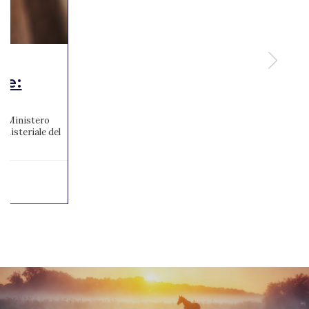
te:
 al Ministero
inisteriale del