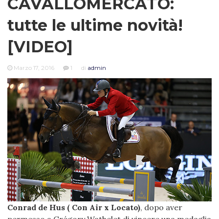
CAVALLOMERCATO:
tutte le ultime novità!
[VIDEO]
Marzo 17, 2016
1
di
admin
Conrad de Hus ( Con Air x Locato)
, dopo aver