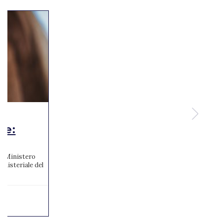
te:
 al Ministero
inisteriale del