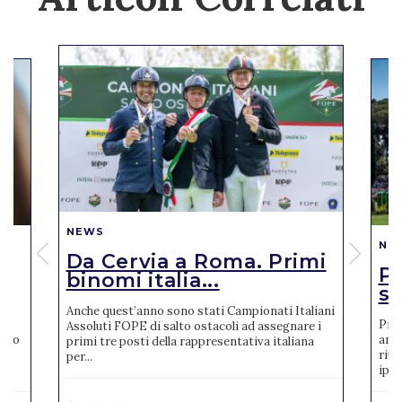
NEWS
NE
Da Cervia a Roma. Primi
Pi
binomi italia...
se
Anche quest’anno sono stati Campionati Italiani
Pres
Assoluti FOPE di salto ostacoli ad assegnare i
reto
anno
primi tre posti della rappresentativa italiana
riun
per...
ipp..