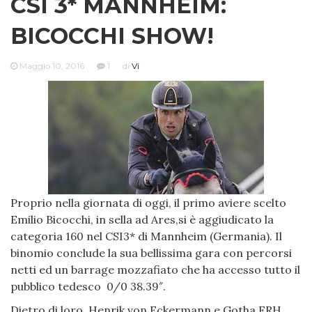
CSI 3* MANNHEIM:
BICOCCHI SHOW!
Maggio 10, 2016
1
di
Vi
Proprio nella giornata di oggi, il primo aviere scelto
Emilio Bicocchi, in sella ad Ares,si è aggiudicato la
categoria 160 nel CSI3* di Mannheim (Germania). Il
binomio conclude la sua bellissima gara con percorsi
netti ed un barrage mozzafiato che ha accesso tutto il
pubblico tedesco 0/0 38.39″.
Dietro di loro, Henrik von Eckermann e Gotha FRH