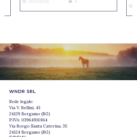
22/04/2025
0
2
WNDR SRL
Sede legale:
Via V. Bellini, 43
24129 Bergamo (BG)
P.IVA: 03964910164
Via Borgo Santa Caterina, 35
24124 Bergamo (BG)