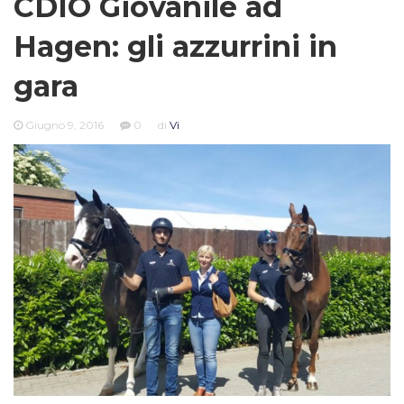
CDIO Giovanile ad
Hagen: gli azzurrini in
gara
Giugno 9, 2016
0
di
Vi