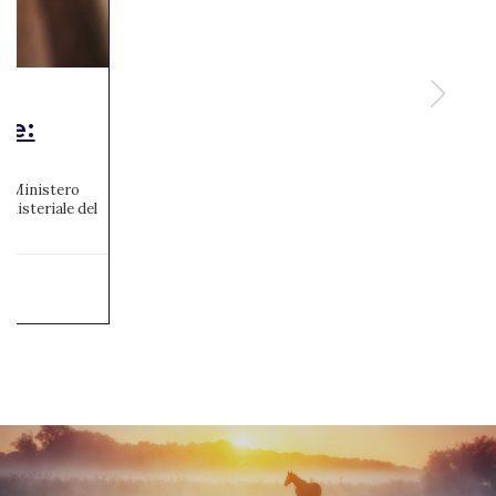
te:
 al Ministero
inisteriale del