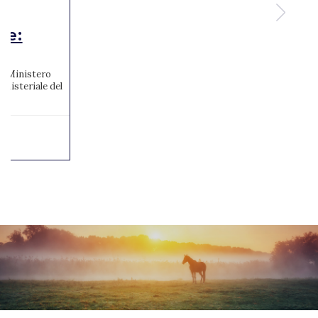
te:
 al Ministero
inisteriale del