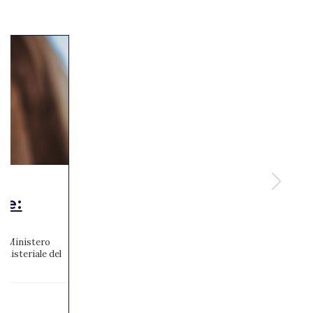
te:
 al Ministero
inisteriale del