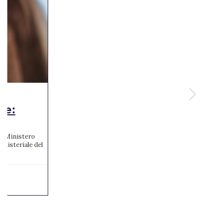
te:
 al Ministero
inisteriale del