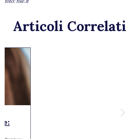
foto: fise.it
Articoli Correlati
te: