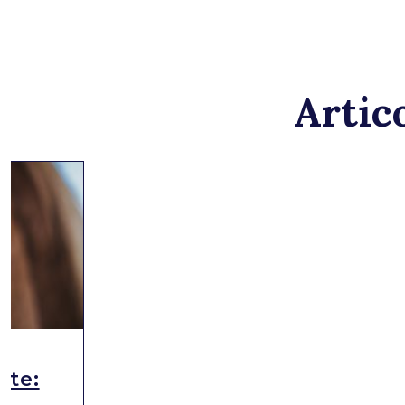
Artico
ute: