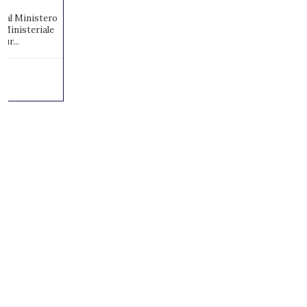
to al Ministero
 Ministeriale
ur...