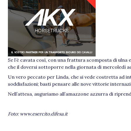
Se l’è cavata così, con una frattura scomposta di ulna e
che il doversi sottoporre nella giornata di mercoledì a
Un vero peccato per Linda, che si vede costretta ad i
soddisfazioni; basti pensare alle nove vittorie interna
Nell’attesa, auguriamo all’amazzone azzurra di riprende
Foto:
www.esercito.difesa.it