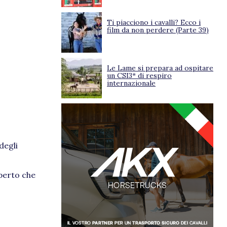
Ti piacciono i cavalli? Ecco i
film da non perdere (Parte 39)
Le Lame si prepara ad ospitare
un CSI3* di respiro
internazionale
degli
operto che