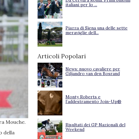
Da Cervia a Roma. Primi binomi
italiani per lo ...
Piazza di Siena una delle sette
meraviglie dell...
Articoli Popolari
News: nuovo cavaliere per
Giljandro van den Bosrand
Monty Roberts e
l’addestramento Join-Up®
ara Mouche.
Risultati dei GP Nazionali del
Weekend
o della