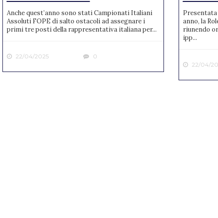
Anche quest’anno sono stati Campionati Italiani
Presentata 
Assoluti FOPE di salto ostacoli ad assegnare i
anno, la Rol
primi tre posti della rappresentativa italiana per...
riunendo or
ipp...
22/04/2025
0
22/04/20