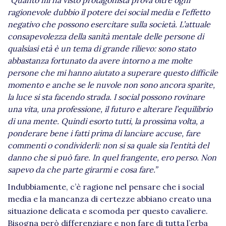
“
Quanto mi ha visto protagonista prova oltre ogni
ragionevole dubbio il potere dei social media e l’effetto
negativo che possono esercitare sulla società. L’attuale
consapevolezza della sanità mentale delle persone di
qualsiasi età è un tema di grande rilievo: sono stato
abbastanza fortunato da avere intorno a me molte
persone che mi hanno aiutato a superare questo difficile
momento e anche se le nuvole non sono ancora sparite,
la luce si sta facendo strada. I social possono rovinare
una vita, una professione, il futuro e alterare l’equilibrio
di una mente. Quindi esorto tutti, la prossima volta, a
ponderare bene i fatti prima di lanciare accuse, fare
commenti o condividerli: non si sa quale sia l’entità del
danno che si può fare. In quel frangente, ero perso. Non
sapevo da che parte girarmi e cosa fare.”
Indubbiamente, c’è ragione nel pensare che i social
media e la mancanza di certezze abbiano creato una
situazione delicata e scomoda per questo cavaliere.
Bisogna però differenziare e non fare di tutta l’erba