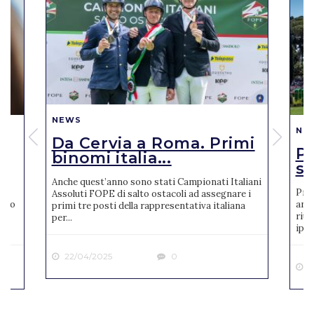
NEWS
NE
Da Cervia a Roma. Primi
Pi
binomi italia...
se
Anche quest’anno sono stati Campionati Italiani
Pres
Assoluti FOPE di salto ostacoli ad assegnare i
reto
anno
primi tre posti della rappresentativa italiana
riun
per...
ipp..
22/04/2025
0
2