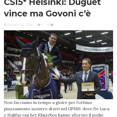
CSI5* Helsinki: Duguet
vince ma Govoni c’è
Ottobre 23, 2016
1
di
Vi
Non facciamo in tempo a gioire per l’ottimo
piazzamento azzurro di ieri nel GP160, dove De Luca
e Halifax van het Kluizebos hanno sfiorato il podio