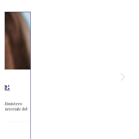
te:
 al Ministero
inisteriale del