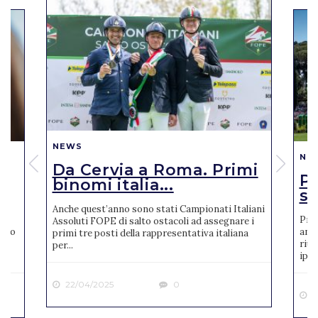
NEWS
NE
Da Cervia a Roma. Primi
Pi
binomi italia...
se
Anche quest’anno sono stati Campionati Italiani
Pres
Assoluti FOPE di salto ostacoli ad assegnare i
reto
anno
primi tre posti della rappresentativa italiana
riun
per...
ipp..
22/04/2025
0
2