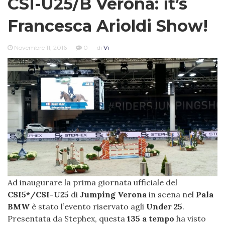
CSI-U25/B Verona: it’s
Francesca Arioldi Show!
Novembre 11, 2016
0
di
Vi
Ad inaugurare la prima giornata ufficiale del
CSI5*/CSI-U25
di
Jumping Verona
in scena nel
Pala
BMW
è stato l’evento riservato agli
Under 25
.
Presentata da Stephex, questa
135 a tempo
ha visto