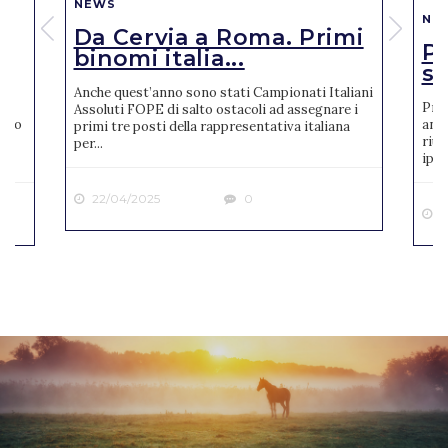
NEWS
NE
Da Cervia a Roma. Primi
Pi
binomi italia...
se
Anche quest’anno sono stati Campionati Italiani
Pres
Assoluti FOPE di salto ostacoli ad assegnare i
reto
anno
primi tre posti della rappresentativa italiana
riun
per...
ipp..
22/04/2025
0
2