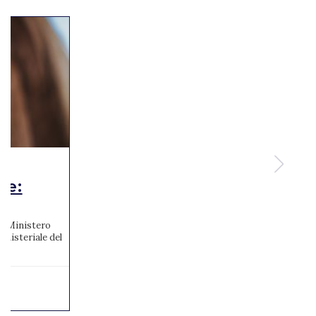
te:
 al Ministero
inisteriale del