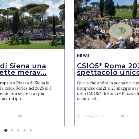
NEWS
 di Siena una
CSIO5* Roma 20
ette merav...
spettacolo unic
oprio a Piazza di Siena lo
Quella che andrà in scena nel cuor
la Rolex Series nel 2025 si è
Borghese dal 21 al 25 maggio sar
endo ora sette tra i più
dello CSIO5* di Roma - Piazza di
ncorsi ipp...
quanto ad...
5
0
22/04/2025
0