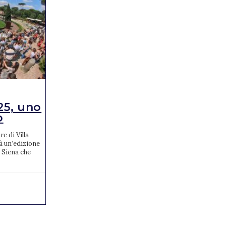
NEWS
25, uno
Jumping Verona: ecco
o
gli azzurri conv...
e di Villa
La Federazione Italiana Sport Equestri,
à un’edizione
tramite il Dipartimento Salto Ostacoli, ha
 Siena che
ufficializzato venerdì 11 ottobre le
convocazioni degli atleti ...
15/10/2024
0