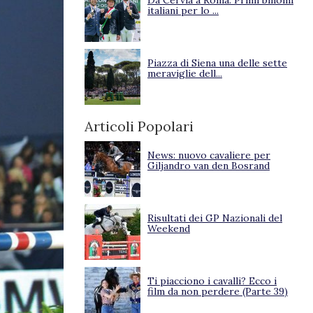
Da Cervia a Roma. Primi binomi
italiani per lo ...
Piazza di Siena una delle sette
meraviglie dell...
Articoli Popolari
News: nuovo cavaliere per
Giljandro van den Bosrand
Risultati dei GP Nazionali del
Weekend
Ti piacciono i cavalli? Ecco i
film da non perdere (Parte 39)