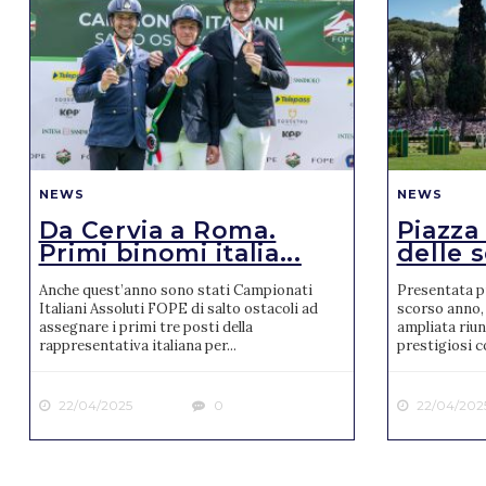
NEWS
NEWS
Da Cervia a Roma.
Piazza
Primi binomi italia...
delle s
Anche quest’anno sono stati Campionati
Presentata pr
Italiani Assoluti FOPE di salto ostacoli ad
scorso anno, 
assegnare i primi tre posti della
ampliata riun
rappresentativa italiana per...
prestigiosi co
22/04/2025
0
22/04/202