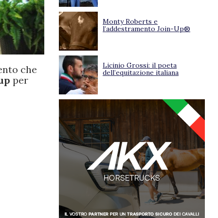
Monty Roberts e
l’addestramento Join-Up®
Licinio Grossi: il poeta
ento che
dell’equitazione italiana
up
per