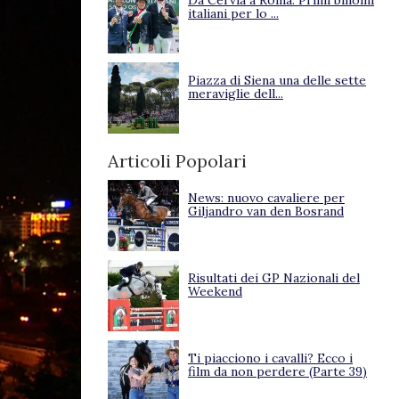
Da Cervia a Roma. Primi binomi
italiani per lo ...
Piazza di Siena una delle sette
meraviglie dell...
Articoli Popolari
News: nuovo cavaliere per
Giljandro van den Bosrand
Risultati dei GP Nazionali del
Weekend
Ti piacciono i cavalli? Ecco i
film da non perdere (Parte 39)