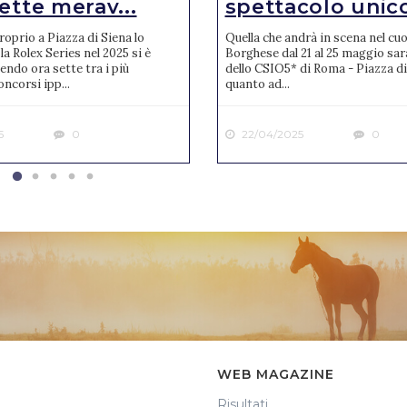
ette merav...
spettacolo unic
oprio a Piazza di Siena lo
Quella che andrà in scena nel cuor
la Rolex Series nel 2025 si è
Borghese dal 21 al 25 maggio sar
endo ora sette tra i più
dello CSIO5* di Roma - Piazza di
ncorsi ipp...
quanto ad...
5
0
22/04/2025
0
WEB MAGAZINE
Risultati