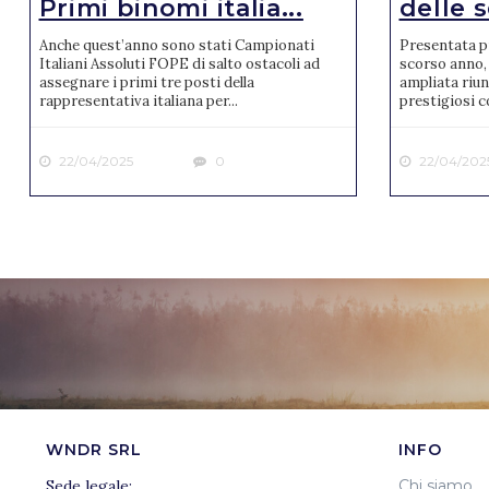
Primi binomi italia...
delle s
Anche quest’anno sono stati Campionati
Presentata pr
Italiani Assoluti FOPE di salto ostacoli ad
scorso anno, 
assegnare i primi tre posti della
ampliata riun
rappresentativa italiana per...
prestigiosi co
22/04/2025
0
22/04/202
WNDR SRL
INFO
Sede legale:
Chi siamo