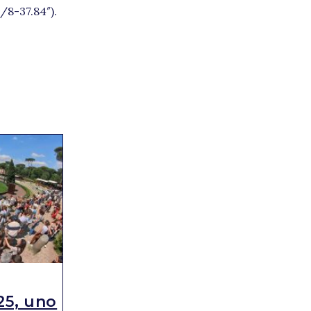
8-37.84″).
NEWS
25, uno
Jumping Verona: ecco