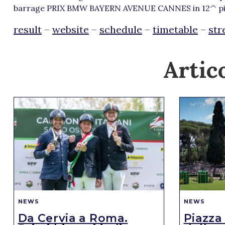
barrage PRIX BMW BAYERN AVENUE CANNES in 12^ piazz
result
–
website
–
schedule
–
timetable
–
str
Artico
NEWS
NEWS
Da Cervia a Roma.
Piazza