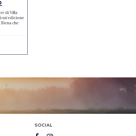
o
gli azzurri conv...
e di Villa
La Federazione Italiana Sport Equestri,
à un’edizione
tramite il Dipartimento Salto Ostacoli, ha
 Siena che
ufficializzato venerdì 11 ottobre le
convocazioni degli atleti ...
15/10/2024
0
SOCIAL