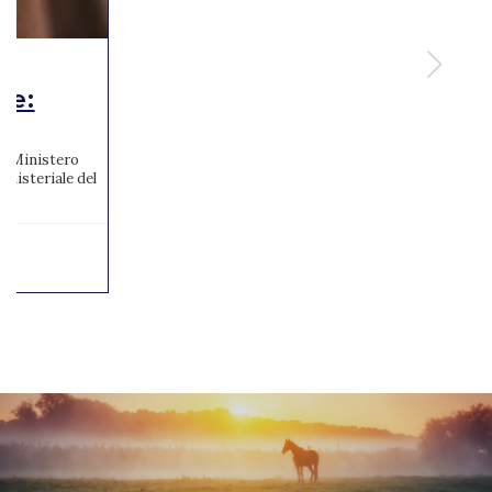
te:
 al Ministero
inisteriale del