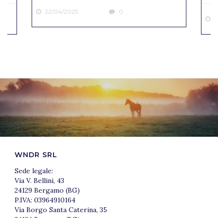
22/04/2025
0
2
WNDR SRL
Sede legale:
Via V. Bellini, 43
24129 Bergamo (BG)
P.IVA: 03964910164
Via Borgo Santa Caterina, 35