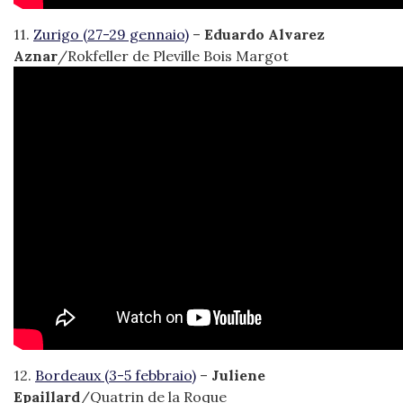
11.
Zurigo (27-29 gennaio)
–
Eduardo Alvarez
Aznar
/Rokfeller de Pleville Bois Margot
12.
Bordeaux (3-5 febbraio)
–
Juliene
Epaillard
/Quatrin de la Roque