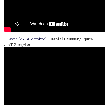
3.
Lione (26-30 ottobre)
–
Daniel Deusser
/Equita
van’T Zorgvliet