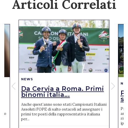
Articoli Correlati
NEWS
NE
Da Cervia a Roma. Primi
Pi
binomi italia...
se
Anche quest’anno sono stati Campionati Italiani
Pres
Assoluti FOPE di salto ostacoli ad assegnare i
reto
anno
primi tre posti della rappresentativa italiana
riun
per...
ipp..