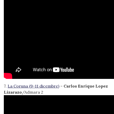
7.
La Coruna (9-11 dicembre)
–
Carlos Enrique Lopez
Lizarazo
/Admara 2