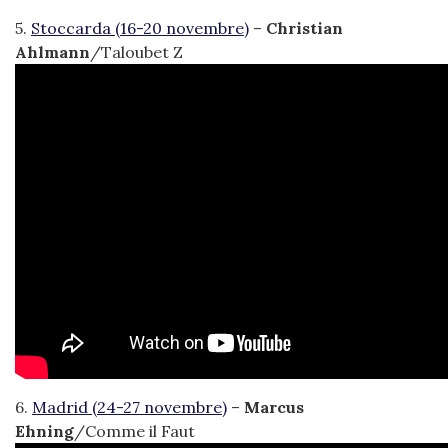
5.
Stoccarda (16-20 novembre)
–
Christian
Ahlmann
/Taloubet Z
6.
Madrid (24-27 novembre)
–
Marcus
Ehning
/Comme il Faut