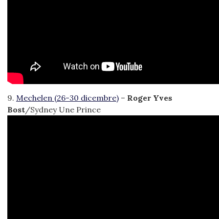
9.
Mechelen (26-30 dicembre)
–
Roger Yves
Bost
/Sydney Une Prince