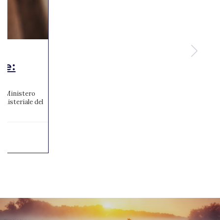
te:
 al Ministero
inisteriale del