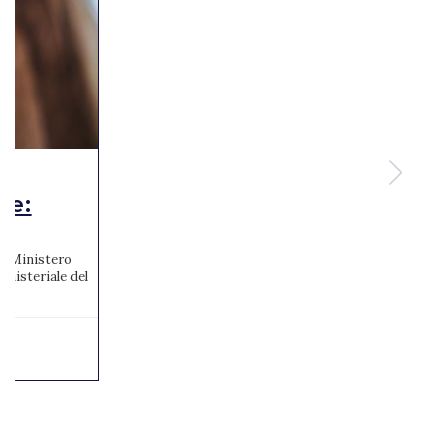
te:
 al Ministero
inisteriale del