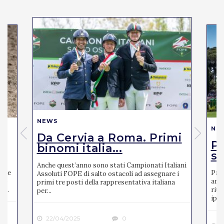
NEWS
NE
Da Cervia a Roma. Primi
Pi
binomi italia...
se
Anche quest’anno sono stati Campionati Italiani
mite
Pres
Assoluti FOPE di salto ostacoli ad assegnare i
ato
anno
primi tre posti della rappresentativa italiana
 ...
riun
per...
ipp..
22/04/2025
0