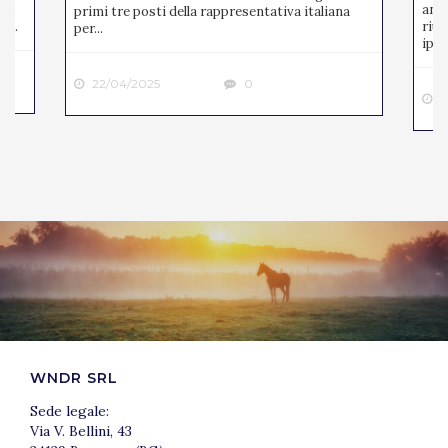
ato
anno
primi tre posti della rappresentativa italiana
 ...
riun
per...
ipp..
22/04/2025
0
2
WNDR SRL
Sede legale:
Via V. Bellini, 43