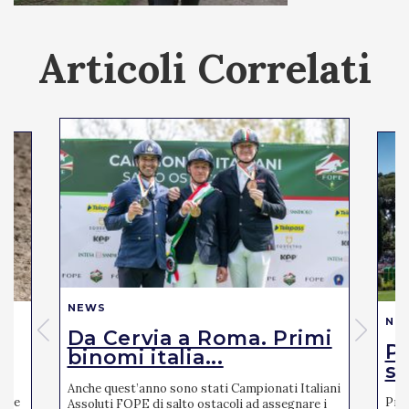
Articoli Correlati
NEWS
NE
Da Cervia a Roma. Primi
Pi
binomi italia...
se
Anche quest’anno sono stati Campionati Italiani
mite
Pres
Assoluti FOPE di salto ostacoli ad assegnare i