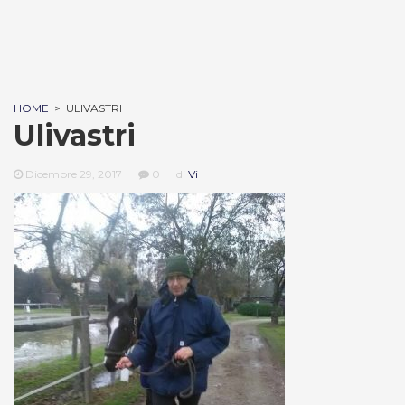
HOME
>
ULIVASTRI
Ulivastri
Dicembre 29, 2017
0
di
Vi