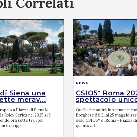
li Correlati
NEWS
 di Siena una
CSIO5* Roma 20
ette merav...
spettacolo unic
oprio a Piazza di Siena lo
Quella che andrà in scena nel cuor
la Rolex Series nel 2025 si è
Borghese dal 21 al 25 maggio sar
endo ora sette tra i più
dello CSIO5* di Roma - Piazza di
ncorsi ipp...
quanto ad...