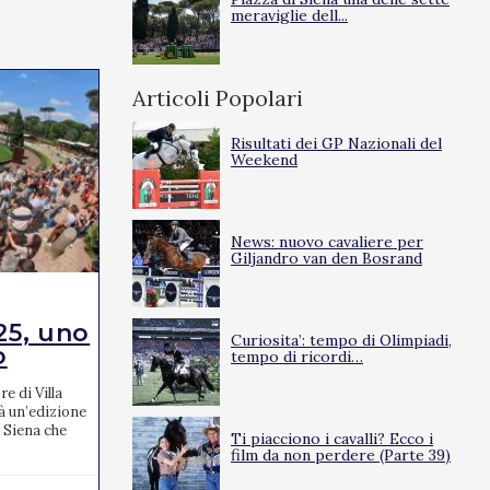
meraviglie dell...
Articoli Popolari
Risultati dei GP Nazionali del
Weekend
News: nuovo cavaliere per
Giljandro van den Bosrand
EVENTI
25, uno
Tante le novità per
Curiosita’: tempo di Olimpiadi,
o
l’edizione...
tempo di ricordi…
e di Villa
I Campionati Italiani Assoluti di salto ostacoli
à un’edizione
2025, che si terranno a Cervia dal 17 al 20
 Siena che
aprile, promettono un'edizione ricca di
Ti piacciono i cavalli? Ecco i
novità. L’e...
film da non perdere (Parte 39)