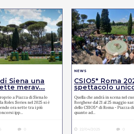
NEWS
 di Siena una
CSIO5* Roma 20
ette merav...
spettacolo unic
oprio a Piazza di Siena lo
Quella che andrà in scena nel cuor
la Rolex Series nel 2025 si è
Borghese dal 21 al 25 maggio sar
endo ora sette tra i più
dello CSIO5* di Roma - Piazza di
ncorsi ipp...
quanto ad...
5
0
22/04/2025
0