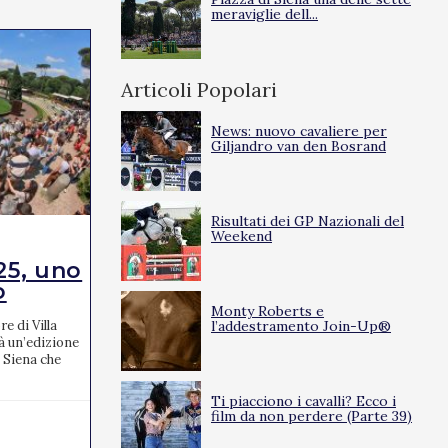
meraviglie dell...
Articoli Popolari
News: nuovo cavaliere per
Giljandro van den Bosrand
Risultati dei GP Nazionali del
Weekend
EVENTI
25, uno
Tante le novità per
o
l’edizione...
Monty Roberts e
e di Villa
I Campionati Italiani Assoluti di salto ostacoli
l’addestramento Join-Up®
à un’edizione
2025, che si terranno a Cervia dal 17 al 20
 Siena che
aprile, promettono un'edizione ricca di
novità. L’e...
Ti piacciono i cavalli? Ecco i
film da non perdere (Parte 39)
24/03/2025
0