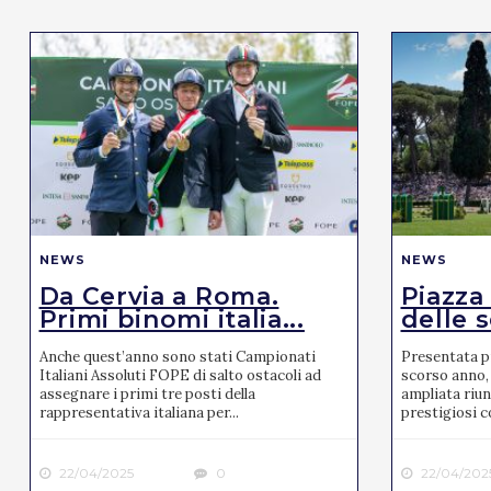
NEWS
NEWS
Da Cervia a Roma.
Piazza
Primi binomi italia...
delle s
Anche quest’anno sono stati Campionati
Presentata pr
Italiani Assoluti FOPE di salto ostacoli ad
scorso anno, 
assegnare i primi tre posti della
ampliata riun
rappresentativa italiana per...
prestigiosi co
22/04/2025
0
22/04/202