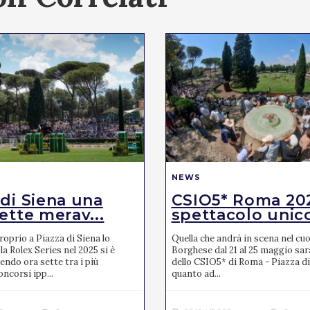
NEWS
 di Siena una
CSIO5* Roma 20
ette merav...
spettacolo unic
oprio a Piazza di Siena lo
Quella che andrà in scena nel cuor
la Rolex Series nel 2025 si è
Borghese dal 21 al 25 maggio sar
endo ora sette tra i più
dello CSIO5* di Roma - Piazza di
ncorsi ipp...
quanto ad...