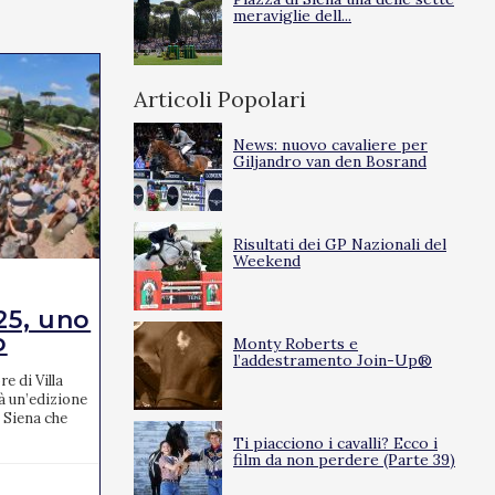
meraviglie dell...
Articoli Popolari
News: nuovo cavaliere per
Giljandro van den Bosrand
Risultati dei GP Nazionali del
Weekend
EVENTI
25, uno
Tante le novità per
o
l’edizione...
Monty Roberts e
l’addestramento Join-Up®
e di Villa
I Campionati Italiani Assoluti di salto ostacoli
à un’edizione
2025, che si terranno a Cervia dal 17 al 20
 Siena che
aprile, promettono un'edizione ricca di
novità. L’e...
Ti piacciono i cavalli? Ecco i
film da non perdere (Parte 39)