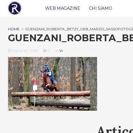
WEB MAGAZINE
CHI SIAMO
HOME
>
GUENZANI_ROBERTA_BETZY_GEB_MARZO_SASSOFOTOGR
GUENZANI_ROBERTA_B
Marzo 25, 2018
0
di
Vi
Artico