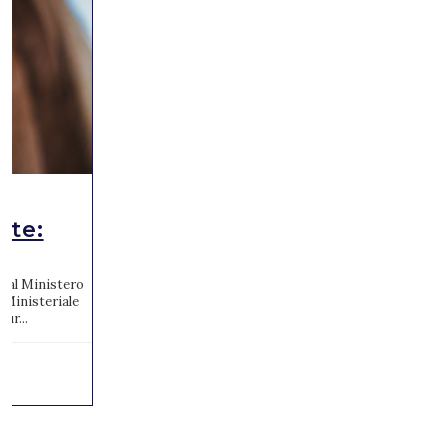
ute:
to al Ministero
 Ministeriale
ur...