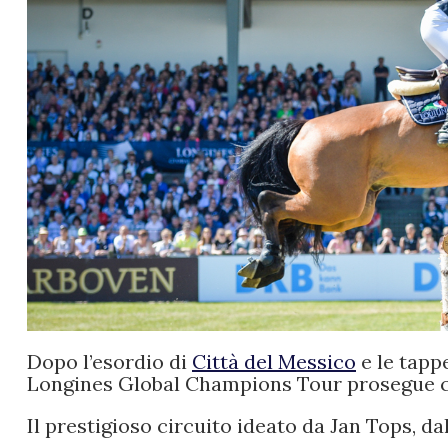
Dopo l’esordio di
Città del Messico
e le tapp
Longines Global Champions Tour prosegue c
Il prestigioso circuito ideato da Jan Tops, d