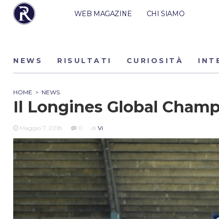
WEB MAGAZINE
CHI SIAMO
NEWS
RISULTATI
CURIOSITÀ
INT
HOME
>
NEWS
Il Longines Global Cham
Maggio 7, 2018
0
di
Vi