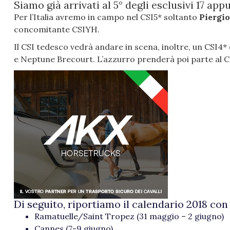
Siamo già arrivati al 5° degli esclusivi 17 ap
Per l’Italia avremo in campo nel CSI5* soltanto
Piergi
concomitante CSIYH.
Il CSI tedesco vedrà andare in scena, inoltre, un CSI4* d
e Neptune Brecourt. L’azzurro prenderà poi parte al CSI
Di seguito, riportiamo il calendario 2018 co
Ramatuelle/Saint Tropez (31 maggio – 2 giugno)
Cannes (7-9 giugno)