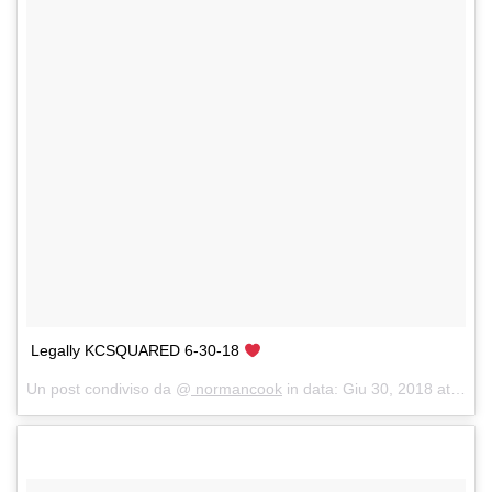
Legally KCSQUARED 6-30-18
Un post condiviso da @
normancook
in data:
Giu 30, 2018 at 10:56 PDT