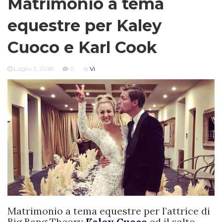
Matrimonio a tema
equestre per Kaley
Cuoco e Karl Cook
Luglio 2, 2018
0
di
Vi
Matrimonio a tema equestre per l’attrice di
Big Bang Theory
Kaley Cuoco
ed il salto-