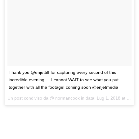
Thank you @enjettiff for capturing every second of this
incredible evening … I cannot WAIT to see what you put
together with all the footage! coming soon @enjetmedia
Un post condiviso da @
normancook
in data:
Lug 1, 2018 at 5:42 PDT