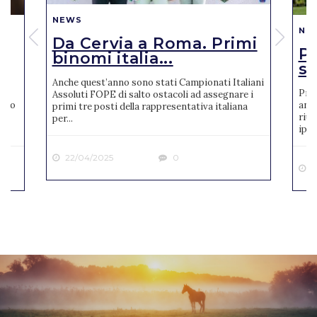
NEWS
NE
Da Cervia a Roma. Primi
Pi
binomi italia...
se
Anche quest’anno sono stati Campionati Italiani
Pres
Assoluti FOPE di salto ostacoli ad assegnare i
reto
anno
primi tre posti della rappresentativa italiana
riun
per...
ipp..
22/04/2025
0
2