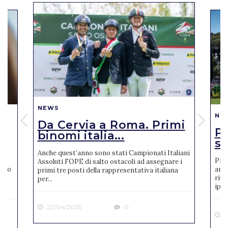
NEWS
NE
Da Cervia a Roma. Primi
Pi
binomi italia...
se
Anche quest’anno sono stati Campionati Italiani
Pres
Assoluti FOPE di salto ostacoli ad assegnare i
reto
anno
primi tre posti della rappresentativa italiana
riun
per...
ipp..
22/04/2025
0
2