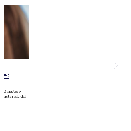
te:
 al Ministero
inisteriale del