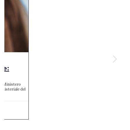
te:
 al Ministero
inisteriale del