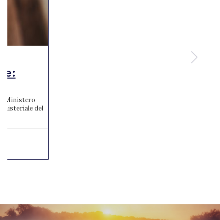
te:
 al Ministero
inisteriale del