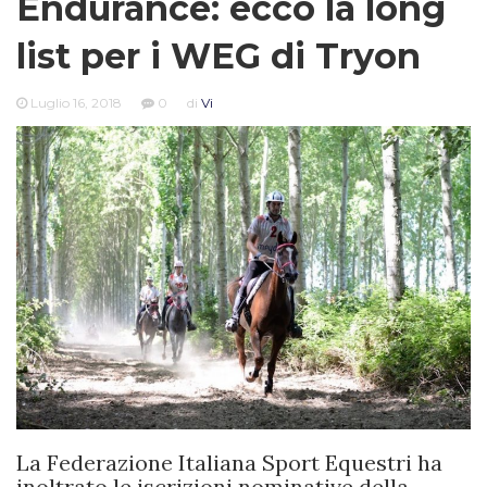
Endurance: ecco la long
list per i WEG di Tryon
Luglio 16, 2018
0
di
Vi
La Federazione Italiana Sport Equestri ha
inoltrato le iscrizioni nominative della