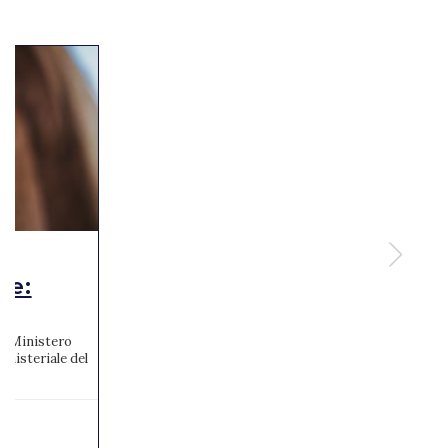
te:
 al Ministero
inisteriale del