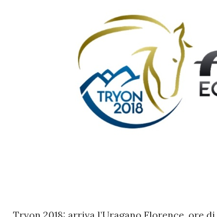
Tryon 2018: arriva l’Uragano Florence, ore d