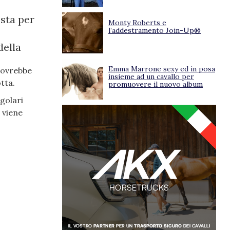
 sta per
Monty Roberts e
l’addestramento Join-Up®
della
Emma Marrone sexy ed in posa
dovrebbe
insieme ad un cavallo per
tta.
promuovere il nuovo album
golari
 viene