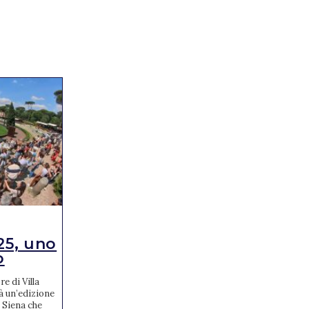
NEWS
25, uno
Jumping Verona: ecco
o
gli azzurri conv...
e di Villa
La Federazione Italiana Sport Equestri,
à un’edizione
tramite il Dipartimento Salto Ostacoli, ha
 Siena che
ufficializzato venerdì 11 ottobre le