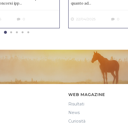
ncorsi ipp...
quanto ad...
5
0
22/04/2025
0
WEB MAGAZINE
Risultati
News
Curiosità