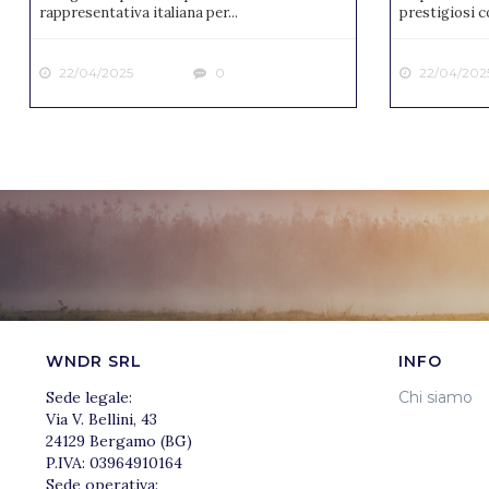
rappresentativa italiana per...
prestigiosi co
22/04/2025
0
22/04/202
WNDR SRL
INFO
Sede legale:
Chi siamo
Via V. Bellini, 43
24129 Bergamo (BG)
P.IVA: 03964910164
Sede operativa: