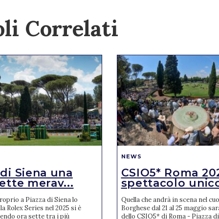
li Correlati
NEWS
 di Siena una
CSIO5* Roma 20
ette merav...
spettacolo unic
oprio a Piazza di Siena lo
Quella che andrà in scena nel cuor
la Rolex Series nel 2025 si è
Borghese dal 21 al 25 maggio sar
endo ora sette tra i più
dello CSIO5* di Roma - Piazza di