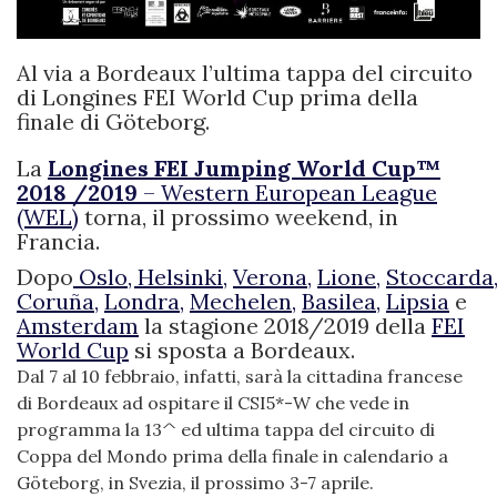
Al via a Bordeaux l’ultima tappa del circuito
di Longines FEI World Cup prima della
finale di Göteborg.
La
Longines FEI Jumping World Cup™
2018 /2019
– Western European League
(WEL)
torna, il prossimo weekend, in
Francia.
Dopo
Oslo,
Helsinki,
Verona,
Lione,
Stoccarda
Coruña,
Londra,
Mechelen,
Basilea,
Lipsia
e
Amsterdam
la stagione 2018/2019 della
FEI
World Cup
si sposta a Bordeaux.
Dal 7 al 10 febbraio, infatti, sarà la cittadina francese
di Bordeaux ad ospitare il CSI5*-W che vede in
programma la 13^ ed ultima tappa del circuito di
Coppa del Mondo prima della finale in calendario a
Göteborg, in Svezia, il prossimo 3-7 aprile.