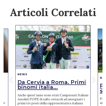
Articoli Correlati
NEWS
NE
Da Cervia a Roma. Primi
Pi
binomi italia...
se
Anche quest’anno sono stati Campionati Italiani
Pres
Assoluti FOPE di salto ostacoli ad assegnare i
reto
anno
primi tre posti della rappresentativa italiana