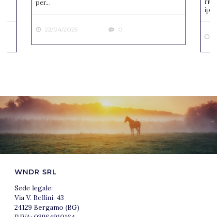
riun
per...
ipp..
22/04/2025
0
2
WNDR SRL
Sede legale:
Via V. Bellini, 43
24129 Bergamo (BG)