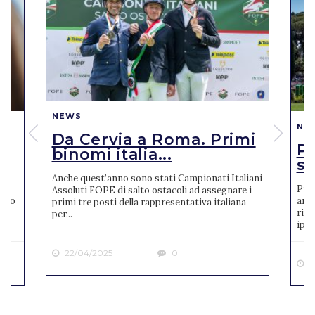
NEWS
NE
Da Cervia a Roma. Primi
Pi
binomi italia...
se
Anche quest’anno sono stati Campionati Italiani
Pres
Assoluti FOPE di salto ostacoli ad assegnare i
reto
anno
primi tre posti della rappresentativa italiana
riun
per...
ipp..
22/04/2025
0
2