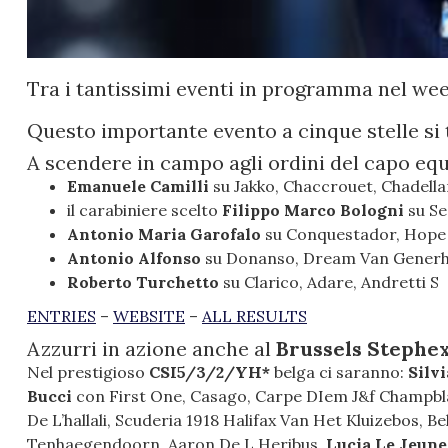
Tra i tantissimi eventi in programma nel wee
Questo importante evento a cinque stelle si 
A scendere in campo agli ordini del capo equ
Emanuele Camilli
su Jakko, Chaccrouet, Chadell
il carabiniere scelto
Filippo Marco Bologni
su Se
Antonio Maria Garofalo
su Conquestador, Hope
Antonio Alfonso
su Donanso, Dream Van Generhes
Roberto Turchetto
su Clarico, Adare, Andretti S
ENTRIES
–
WEBSITE
–
ALL RESULTS
Azzurri in azione anche al
Brussels Stephe
Nel prestigioso
CSI5/3/2/YH*
belga ci saranno:
Silv
Bucci
con First One, Casago, Carpe DIem J&f Champb
De L’hallali, Scuderia 1918 Halifax Van Het Kluizebos, B
Tenhaegendoorn, Aaron De L Heribus,
Lucia Le Jeune