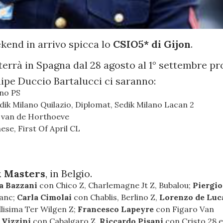
kend in arrivo spicca lo
CSIO5* di Gijon
.
terrà in Spagna dal 28 agosto al 1° settembre pr
ipe Duccio Bartalucci ci saranno:
ano PS
dik Milano Quilazio, Diplomat, Sedik Milano Lacan 2
 van de Horthoeve
e, First Of April CL
x Masters
, in Belgio.
ia Bazzani
con
Chico Z, Charlemagne Jt Z
, Bubalou;
Piergio
lanc;
Carla Cimolai
con Chablis, Berlino Z,
Lorenzo de Lu
ellisima Ter Wilgen Z;
Francesco Lapeyre
con Figaro Van
 Vizzini
con Cabalgaro Z,
Riccardo Pisani
con Cristo 28 