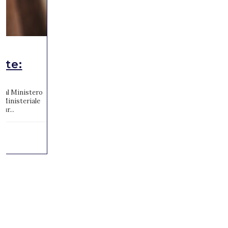
ute:
to al Ministero
 Ministeriale
ur...