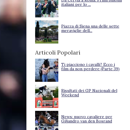
Da Cervia a Roma. Primi binomi
italiani per lo ...
Piazza di Siena una delle sette
meraviglie dell...
Articoli Popolari
Ti piacciono i cavalli? Ecco i
film da non perdere (Parte 39)
Risultati dei GP Nazionali del
Weekend
News: nuovo cavaliere per
Giljandro van den Bosrand