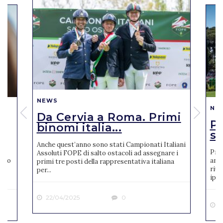
NEWS
NE
Da Cervia a Roma. Primi
Pi
binomi italia...
se
Anche quest’anno sono stati Campionati Italiani
Pres
Assoluti FOPE di salto ostacoli ad assegnare i
reto
anno
primi tre posti della rappresentativa italiana
riun
per...
ipp..
22/04/2025
0
2