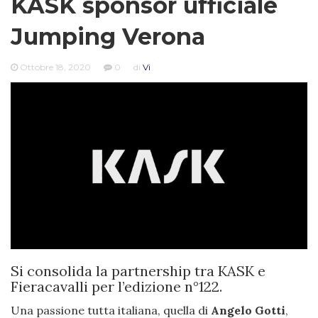
KASK sponsor ufficiale
Jumping Verona
Ottobre 18, 2020
0
di
Vi
Si consolida la partnership tra KASK e
Fieracavalli per l’edizione n°122.
Una passione tutta italiana, quella di
Angelo Gotti
,