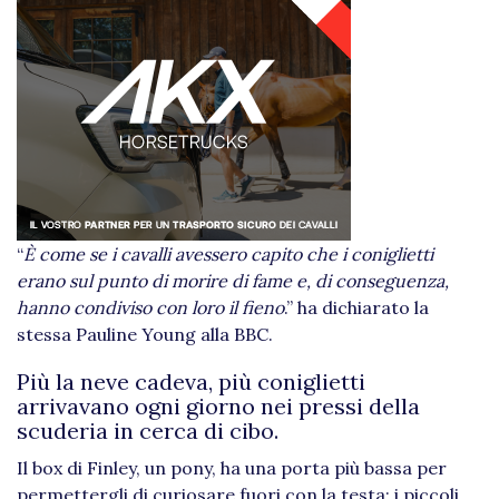
“
È come se i cavalli avessero capito che i coniglietti
erano sul punto di morire di fame e, di conseguenza,
hanno condiviso con loro il fieno
.” ha dichiarato la
stessa Pauline Young alla BBC.
Più la neve cadeva, più coniglietti
arrivavano ogni giorno nei pressi della
scuderia in cerca di cibo.
Il box di Finley, un pony, ha una porta più bassa per
permettergli di curiosare fuori con la testa: i piccoli