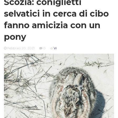
Scozia: coniglietti
selvatici in cerca di cibo
fanno amicizia con un
pony
Febbraio 20, 2021
0
di
Vi