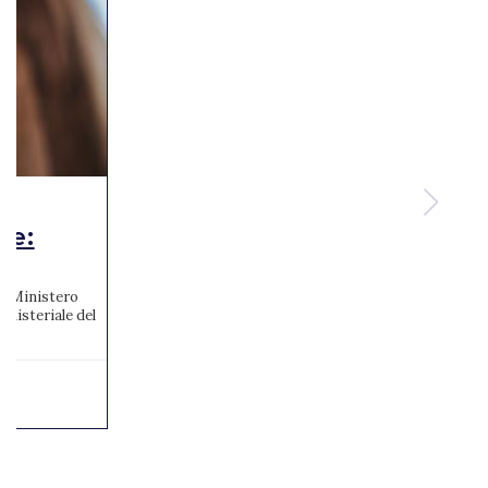
te:
 al Ministero
inisteriale del