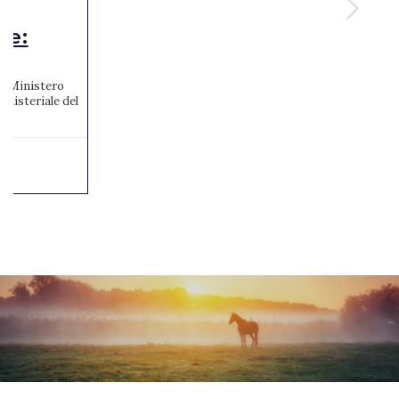
te:
 al Ministero
inisteriale del