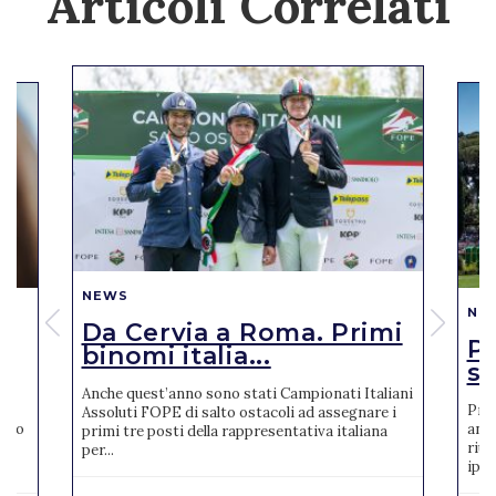
Articoli Correlati
NEWS
NE
Da Cervia a Roma. Primi
Pi
binomi italia...
se
Anche quest’anno sono stati Campionati Italiani
Pres
Assoluti FOPE di salto ostacoli ad assegnare i
reto
anno
primi tre posti della rappresentativa italiana
riun
per...
ipp..