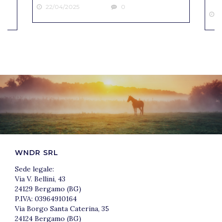
22/04/2025
0
2
WNDR SRL
Sede legale:
Via V. Bellini, 43
24129 Bergamo (BG)
P.IVA: 03964910164
Via Borgo Santa Caterina, 35
24124 Bergamo (BG)