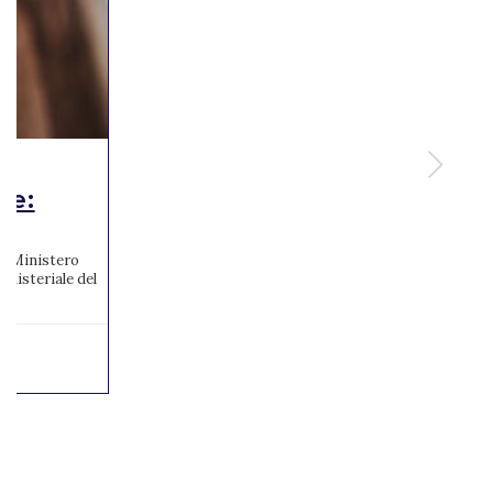
te:
 al Ministero
inisteriale del