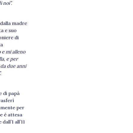
 noi”.
o dalla madre
ta e suo
oniere di
ta
 e mi alleno
la, e per
 da due anni
.
te di papà
rasferì
viamente per
re è attesa
all’1 all’11