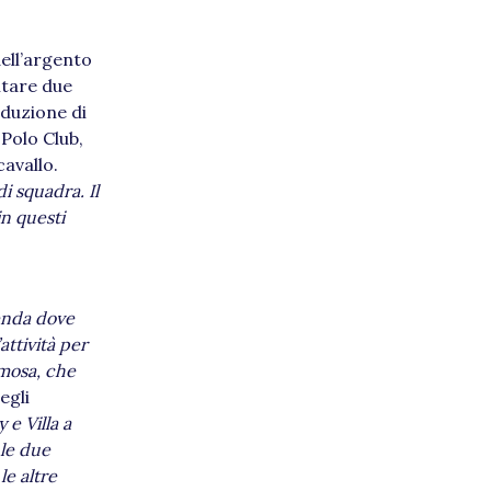
dell’argento
ntare due
oduzione di
 Polo Club,
cavallo.
 squadra. Il
in questi
enda dove
attività per
imosa, che
egli
e Villa a
 le due
le altre