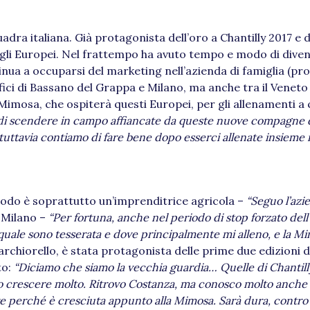
quadra italiana. Già protagonista dell’oro a Chantilly 2017 e 
e agli Europei. Nel frattempo ha avuto tempo e modo di dive
nua a occuparsi del marketing nell’azienda di famiglia (pr
ffici di Bassano del Grappa e Milano, ma anche tra il Veneto
 Mimosa, che ospiterà questi Europei, per gli allenamenti a 
di scendere in campo affiancate da queste nuove compagne di
o, tuttavia contiamo di fare bene dopo esserci allenate insieme 
riodo è soprattutto un’imprenditrice agricola –
“Seguo l’azi
n Milano –
“Per fortuna, anche nel periodo di stop forzato dell’
 il quale sono tesserata e dove principalmente mi alleno, e la M
chiorello, è stata protagonista delle prime due edizioni d
to:
“Diciamo che siamo la vecchia guardia… Quelle di Chantilly 
tto crescere molto. Ritrovo Costanza, ma conosco molto anche
re perché è cresciuta appunto alla Mimosa. Sarà dura, contro 