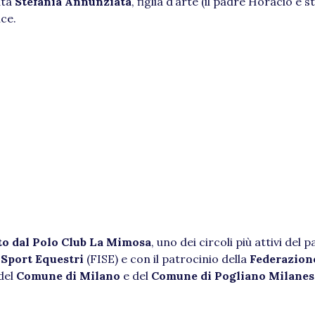
ata
Stefania Annunziata
, figlia d’arte (il padre Horacio è 
ice.
to dal Polo Club La Mimosa
, uno dei circoli più attivi del
 Sport Equestri
(FISE) e con il patrocinio della
Federazion
 del
Comune di Milano
e del
Comune di Pogliano Milanes