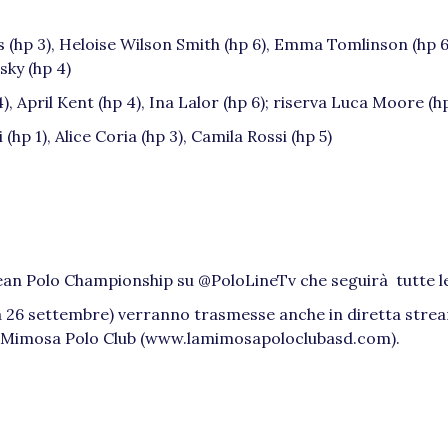
s (hp 3), Heloise Wilson Smith (hp 6), Emma Tomlinson (hp 6)
sky (hp 4)
), April Kent (hp 4), Ina Lalor (hp 6); riserva Luca Moore (hp
hp 1), Alice Coria (hp 3), Camila Rossi (hp 5)
ean Polo Championship su @PoloLineTv che seguirà tutte le
ica 26 settembre) verranno trasmesse anche in diretta strea
e La Mimosa Polo Club (www.lamimosapoloclubasd.com).