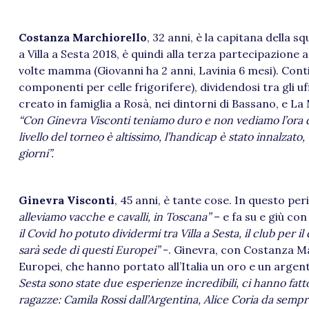
Costanza Marchiorello
, 32 anni, è la capitana della s
a Villa a Sesta 2018, è quindi alla terza partecipazion
volte mamma (Giovanni ha 2 anni, Lavinia 6 mesi). Conti
componenti per celle frigorifere), dividendosi tra gli u
creato in famiglia a Rosà, nei dintorni di Bassano, e La
“Con Ginevra Visconti teniamo duro e non vediamo l’ora 
livello del torneo è altissimo, l’handicap è stato innalzat
giorni”.
Ginevra Visconti
, 45 anni, è tante cose. In questo pe
alleviamo vacche e cavalli, in Toscana”
– e fa su e giù co
il Covid ho potuto dividermi tra Villa a Sesta, il club per
sarà sede di questi Europei”
-. Ginevra, con Costanza Mar
Europei, che hanno portato all’Italia un oro e un argen
Sesta sono state due esperienze incredibili, ci hanno fa
ragazze: Camila Rossi dall’Argentina, Alice Coria da semp