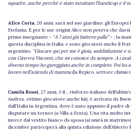
squadre, anche perché è stato innalzato l’handicap e il no
Alice Coria
, 20 anni, sarà nel suo giardino: gli Europei
Stefania. E per le sue origini Alice non poteva che darsi 
primo insegnante – “
A 7 anni già battevo palla”
– ; la mam
questa disciplina in Italia; e sono giocatori anche il fr
argentino.
“Giocare qui per me è gioia, soddisfazione e o
con Ginevra Visconti, che mi conosce da sempre. A cavallo h
diverso tempo ho gareggiato anche in completo. Poi ho sc
lavoro nell’azienda di mamma
(la Repico, settore chimic
Camila Rossi
, 27 anni, è il… rinforzo italiano dell’ultim
Andres, ottimo giocatore anche lui), è arrivata da Buen
dall’Italia in Argentina, dove è nato appunto il padre di
disputare un torneo (a Villa a Sesta). Una vita molto int
invece dal vestito bianco da sposa (si unirà in matrimoni
dicembre parteciperà alla quinta edizione dell’Abierto 