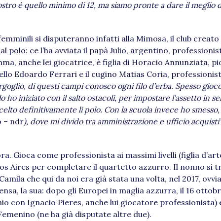
stro è quello minimo di 12, ma siamo pronte a dare il meglio di
 femminili si disputeranno infatti alla Mimosa, il club creat
al polo: ce l’ha avviata il papà Julio, argentino, professionis
ma, anche lei giocatrice, è figlia di Horacio Annunziata, pi
atello Edoardo Ferrari e il cugino Matias Coria, professionis
rgoglio, di questi campi conosco ogni filo d’erba. Spesso gioco
o iniziato con il salto ostacoli, per impostare l’assetto in sel
elto definitivamente li polo. Con la scuola invece ho smesso,
o – ndr
), dove mi divido tra amministrazione e ufficio acquisti”
’ora. Gioca come professionista ai massimi livelli (figlia d’ar
os Aires per completare il quartetto azzurro. Il nonno si t
 Camila che qui da noi era già stata una volta, nel 2017, ov
ensa, la sua: dopo gli Europei in maglia azzurra, il 16 ottob
o con Ignacio Pieres, anche lui giocatore professionista) e d
Femenino (ne ha già disputate altre due).