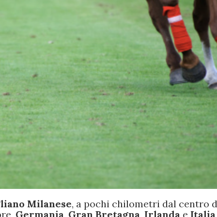
gliano Milanese
, a pochi chilometri dal centro d
bre,
Germania
,
Gran Bretagna
,
Irlanda
e
Italia