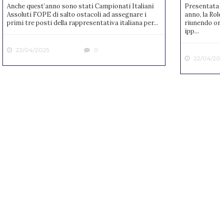
Anche quest’anno sono stati Campionati Italiani
Presentata 
Assoluti FOPE di salto ostacoli ad assegnare i
anno, la Rol
primi tre posti della rappresentativa italiana per...
riunendo or
ipp...
22/04/2025
0
22/04/20