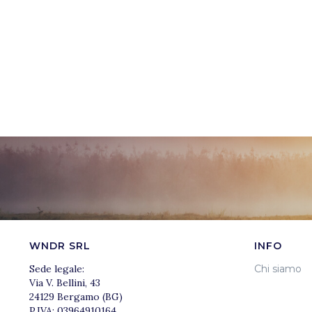
WNDR SRL
INFO
Sede legale:
Chi siamo
Via V. Bellini, 43
24129 Bergamo (BG)
P.IVA: 03964910164