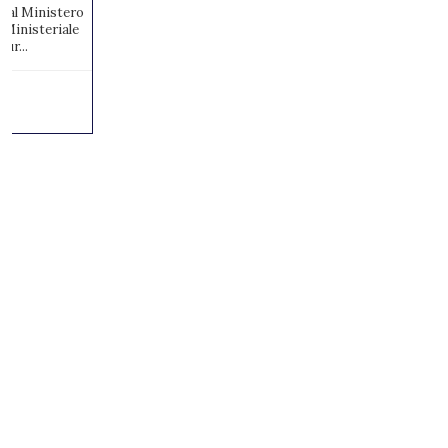
to al Ministero
 Ministeriale
ur...