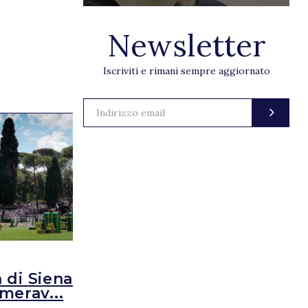
Newsletter
Iscriviti e rimani sempre aggiornato
NEWS
 di Siena una delle
CSIO5* Roma
merav...
spettacolo u