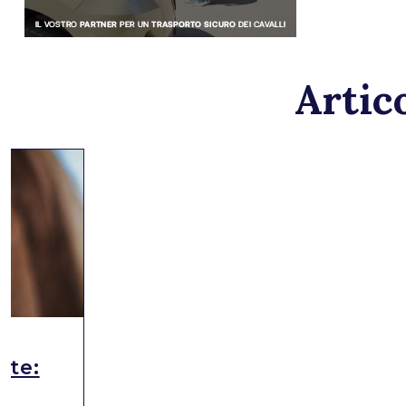
Artico
ute: