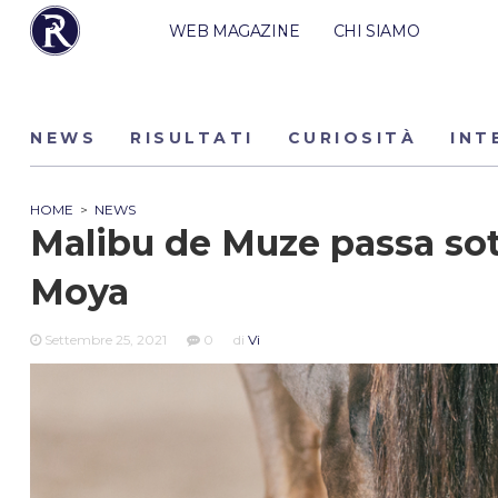
WEB MAGAZINE
CHI SIAMO
NEWS
RISULTATI
CURIOSITÀ
INT
HOME
>
NEWS
Malibu de Muze passa sott
Moya
Settembre 25, 2021
0
di
Vi