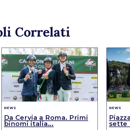
li Correlati
NEWS
NEWS
Da Cervia a Roma. Primi
Piazza
binomi italia...
sette 