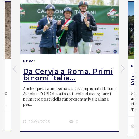
NEWS
NE
Da Cervia a Roma. Primi
Pi
binomi italia...
se
Anche quest’anno sono stati Campionati Italiani
mite
Pres
Assoluti FOPE di salto ostacoli ad assegnare i
ato
anno
primi tre posti della rappresentativa italiana
 ...
riun
per...
ipp..
22/04/2025
0
2